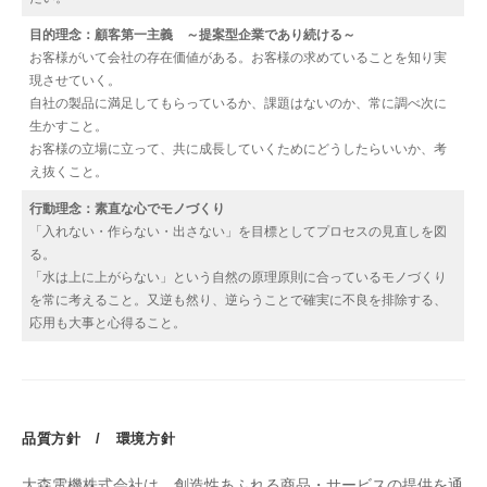
目的理念：顧客第一主義 ～提案型企業であり続ける～
お客様がいて会社の存在価値がある。お客様の求めていることを知り実
現させていく。
自社の製品に満足してもらっているか、課題はないのか、常に調べ次に
生かすこと。
お客様の立場に立って、共に成長していくためにどうしたらいいか、考
え抜くこと。
行動理念：素直な心でモノづくり
「入れない・作らない・出さない」を目標としてプロセスの見直しを図
る。
「水は上に上がらない」という自然の原理原則に合っているモノづくり
を常に考えること。又逆も然り、逆らうことで確実に不良を排除する、
応用も大事と心得ること。
品質方針 / 環境方針
大森電機株式会社は、創造性あふれる商品・サービスの提供を通