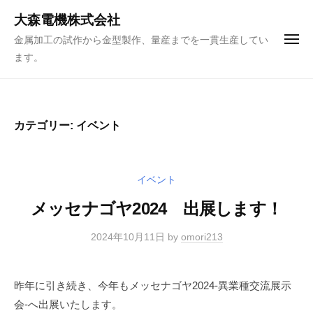
ュ
コ
ー
大森電機株式会社
ン
金属加工の試作から金型製作、量産までを一貫生産してい
メ
テ
ニ
ます。
ュ
ン
ー
ツ
へ
ス
カテゴリー:
イベント
キ
ッ
プ
イベント
メッセナゴヤ2024 出展します！
2024年10月11日
by
omori213
昨年に引き続き、今年もメッセナゴヤ2024-異業種交流展示
会-へ出展いたします。