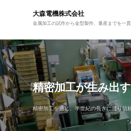
コ
ン
大森電機株式会社
テ
金属加工の試作から金型製作、量産までを一貫
ン
ツ
へ
ス
キ
ッ
プ
精密加工が生み出す
精密加工を通じ、半世紀の長きに渡り信