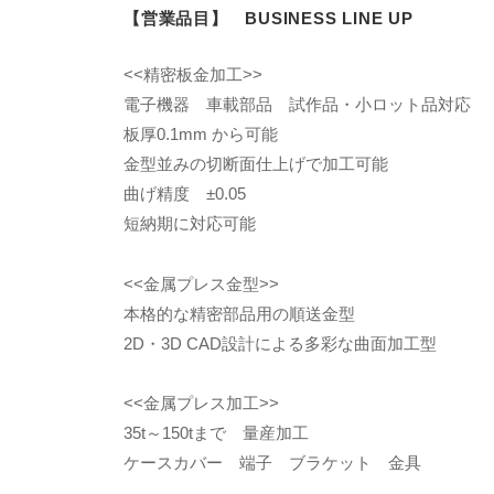
【営業品目】 BUSINESS LINE UP
<<精密板金加工>>
電子機器 車載部品 試作品・小ロット品対応
板厚0.1mm から可能
金型並みの切断面仕上げで加工可能
曲げ精度 ±0.05
短納期に対応可能
<<金属プレス金型>>
本格的な精密部品用の順送金型
2D・3D CAD設計による多彩な曲面加工型
<<金属プレス加工>>
35t～150tまで 量産加工
ケースカバー 端子 ブラケット 金具