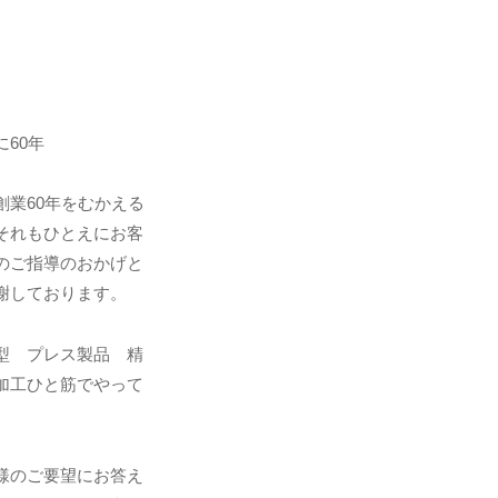
に60年
創業60年をむかえる
それもひとえにお客
のご指導のおかげと
謝しております。
型 プレス製品 精
加工ひと筋でやって
。
様のご要望にお答え