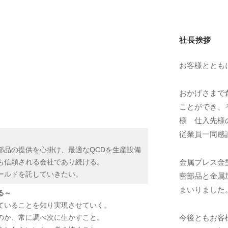
社長挨拶
お客様ととも
おかげさまで
ことができ、
様 仕入先様
従業員一同感
部品の提供を心掛け、最適なQCDを生産設備
金属プレス金
も信頼される会社であり続ける。
ールドを託していきたい。
密部品と金属
まいりました
る～
ていることを知り実現させていく。
今後ともお客
のか、常に調べ次に生かすこと。