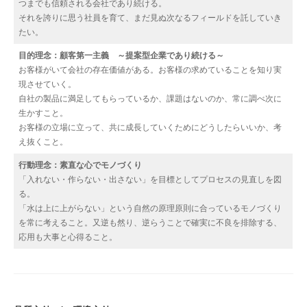
つまでも信頼される会社であり続ける。
それを誇りに思う社員を育て、まだ見ぬ次なるフィールドを託していき
たい。
目的理念：顧客第一主義 ～提案型企業であり続ける～
お客様がいて会社の存在価値がある。お客様の求めていることを知り実
現させていく。
自社の製品に満足してもらっているか、課題はないのか、常に調べ次に
生かすこと。
お客様の立場に立って、共に成長していくためにどうしたらいいか、考
え抜くこと。
行動理念：素直な心でモノづくり
「入れない・作らない・出さない」を目標としてプロセスの見直しを図
る。
「水は上に上がらない」という自然の原理原則に合っているモノづくり
を常に考えること。又逆も然り、逆らうことで確実に不良を排除する、
応用も大事と心得ること。