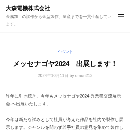
ュ
コ
ー
大森電機株式会社
ン
金属加工の試作から金型製作、量産までを一貫生産してい
メ
テ
ニ
ます。
ュ
ン
ー
ツ
へ
ス
イベント
キ
メッセナゴヤ2024 出展します！
ッ
プ
2024年10月11日
by
omori213
昨年に引き続き、今年もメッセナゴヤ2024-異業種交流展示
会-へ出展いたします。
今年は新たな試みとして社員が考えた作品を社内で製作し展
示します。ジャンルを問わず若手社員の意見を集めて製作し