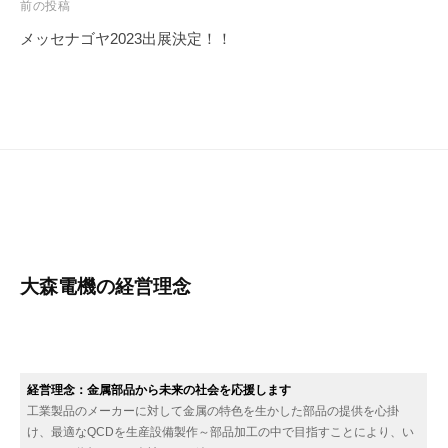
投
前の投稿
稿
メッセナゴヤ2023出展決定！！
ナ
ビ
ゲ
ー
シ
ョ
ン
大森電機の経営理念
経営理念：金属部品から未来の社会を応援します
工業製品のメーカーに対して金属の特色を生かした部品の提供を心掛
け、最適なQCDを生産設備製作～部品加工の中で目指すことにより、い