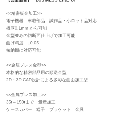
【営業品目】 BUSINESS LINE UP
<<精密板金加工>>
電子機器 車載部品 試作品・小ロット品対応
板厚0.1mm から可能
金型並みの切断面仕上げで加工可能
曲げ精度 ±0.05
短納期に対応可能
<<金属プレス金型>>
本格的な精密部品用の順送金型
2D・3D CAD設計による多彩な曲面加工型
<<金属プレス加工>>
35t～150tまで 量産加工
ケースカバー 端子 ブラケット 金具